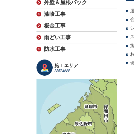
外壁＆屋根パック
漆喰工事
板金工事
雨どい工事
防水工事
施工エリア
AREA MAP