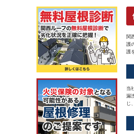
関
護
護
当
漏
じ