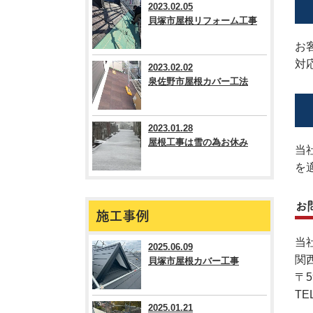
2023.02.05
貝塚市屋根リフォーム工事
お
対
2023.02.02
泉佐野市屋根カバー工法
2023.01.28
屋根工事は雪の為お休み
当
を
お
施工事例
当
2025.06.09
関
貝塚市屋根カバー工事
〒5
TEL
2025.01.21