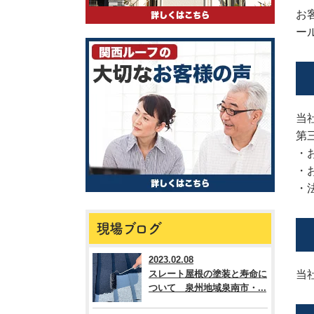
お
ー
当
第
・
・
・
現場ブログ
2023.02.08
スレート屋根の塗装と寿命に
当
ついて 泉州地域泉南市・...