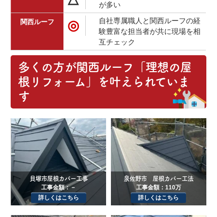
が多い
自社専属職人と関西ルーフの経
◎
験豊富な担当者が共に現場を相
互チェック
多くの方が関西ルーフ「理想の屋
根リフォーム」を叶えられていま
す
貝塚市屋根カバー工事
泉佐野市 屋根カバー工法
工事金額：－
工事金額：110万
詳しくはこちら
詳しくはこちら