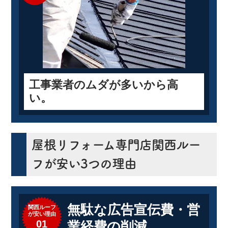
工事業者のムダが多いから高
い。
屋根リフォーム専門店関西ルー
フが安い3つの理由
無駄な広告宣伝費・営
関西ルーフ
が安い理由
01
業経費の削減